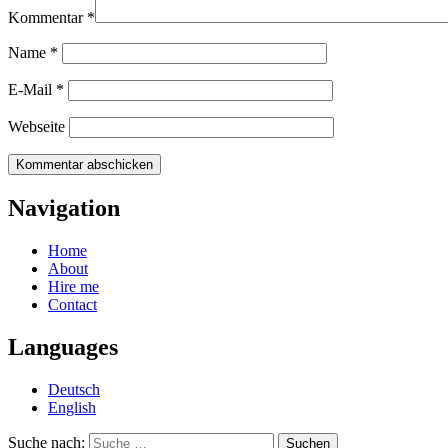
Kommentar
*
Name
*
E-Mail
*
Webseite
Navigation
Home
About
Hire me
Contact
Languages
Deutsch
English
Suche nach: