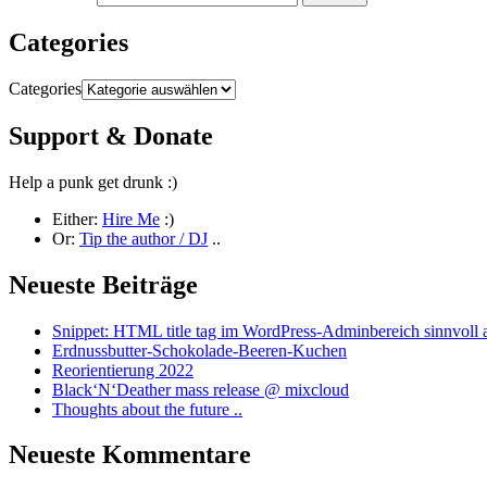
Categories
Categories
Support & Donate
Help a punk get drunk :)
Either:
Hire Me
:)
Or:
Tip the author / DJ
..
Neueste Beiträge
Snippet: HTML title tag im WordPress-Adminbereich sinnvoll 
Erdnussbutter-Schokolade-Beeren-Kuchen
Reorientierung 2022
Black‘N‘Deather mass release @ mixcloud
Thoughts about the future ..
Neueste Kommentare