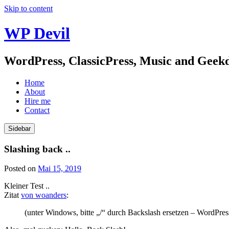
Skip to content
WP Devil
WordPress, ClassicPress, Music and Gee
Home
About
Hire me
Contact
Sidebar
Slashing back ..
Posted on
Mai 15, 2019
Kleiner Test ..
Zitat
von woanders
:
(unter Windows, bitte „/“ durch Backslash ersetzen – WordPress